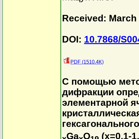
Received: March 
DOI:
10.7868/S0
PDF (1510.4K)
С помощью мето
дифракции опр
элементарной яч
кристаллическа
гексагонального
Ga
O
(x=0.1-1
x
x
19