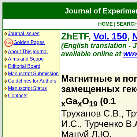
Journal of Experime
HOME
|
SEARC
Journal Issues
ZhETF,
Vol. 150
,
N
Golden Pages
(English translation - 
About This journal
available online at
www
Aims and Scope
Editorial Board
Manuscript Submission
Магнитные и по
Guidelines for Authors
замещенных гек
Manuscript Status
Contacts
Ga
O
(0.1
x
x
19
Труханов С.В.
,
Тр
И.С.
,
Турченко В.
Мацуй Л.Ю.