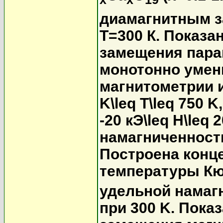
диамагнитным з
T=300 К. Показа
замещения пара
монотонно умен
магнитометрии 
K\leq T\leq 750 K
-20 кЭ\leq H\leq
намагниченност
Построена конц
температуры Кю
удельной намаг
при 300 K. Пока