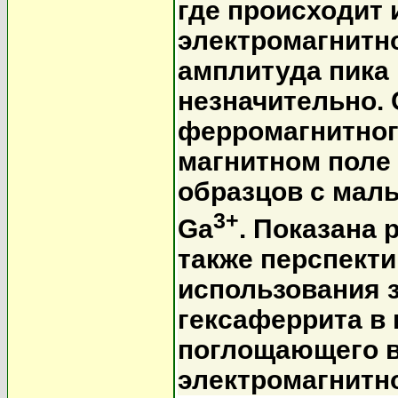
где происходит
электромагнитно
амплитуда пика
незначительно. 
ферромагнитног
магнитном поле
образцов с мал
3+
Ga
. Показана 
также перспект
использования 
гексаферрита в 
поглощающего в
электромагнитно