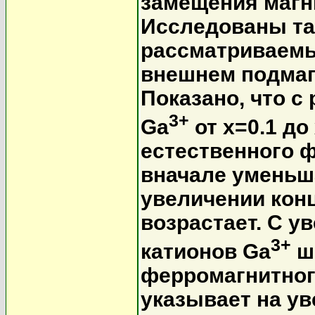
замещения магн
Исследованы та
рассматриваемы
внешнем подмаг
Показано, что с
3+
Ga
от x=0.1 до
естественного 
вначале уменьш
увеличении конц
возрастает. С у
3+
катионов Ga
ш
ферромагнитного
указывает на ув