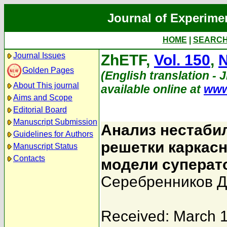
Journal of Experime
HOME
|
SEARC
Journal Issues
ZhETF,
Vol. 150
,
N
Golden Pages
(English translation - 
About This journal
available online at
www
Aims and Scope
Editorial Board
Manuscript Submission
Анализ нестаби
Guidelines for Authors
решетки каркас
Manuscript Status
Contacts
модели суперат
Серебренников Д
Received: March 