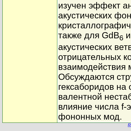
изучен эффект а
акустических фон
кристаллографич
также для GdB
и
6
акустических вет
отрицательных к
взаимодействия 
Обсуждаются стр
гексаборидов на 
валентной неста
влияние числа f-
фононных мод.
R