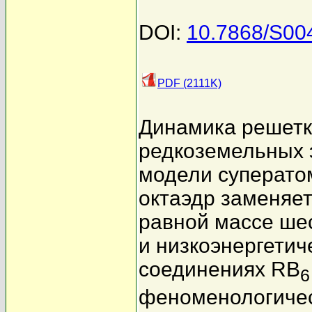
DOI:
10.7868/S0
PDF (2111K)
Динамика решетк
редкоземельных 
модели суперато
октаэдр заменяет
равной массе шес
и низкоэнергетич
соединениях RB
6
феноменологичес