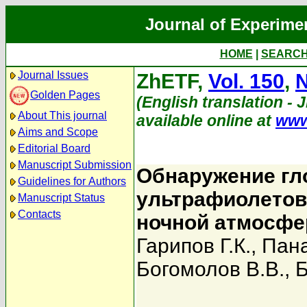
Journal of Experime
HOME
|
SEARC
Journal Issues
ZhETF,
Vol. 150
,
N
Golden Pages
(English translation - 
About This journal
available online at
www
Aims and Scope
Editorial Board
Manuscript Submission
Обнаружение гл
Guidelines for Authors
ультрафиолетов
Manuscript Status
Contacts
ночной атмосфе
Гарипов Г.К.
,
Пана
Богомолов В.В.
,
Б