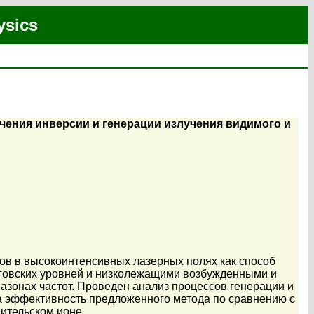
ysics
чения инверсии и генерации излучения видимого и
ов в высокоинтенсивных лазерных полях как способ
рговских уровней и низколежащими возбужденными и
азонах частот. Проведен анализ процессов генерации и
на эффективность предложенного метода по сравнению с
ительском ионе.