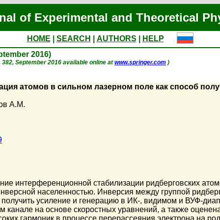
nal of Experimental and Theoretical Ph
HOME
|
SEARCH
|
AUTHORS
|
HELP
eptember 2016)
 p. 382, September 2016 available online at
www.springer.com
)
ция атомов в сильном лазерном поле как способ полу
ов А.М.
9
ение интерференционной стабилизации ридберговских атом
 инверсной населенностью. Инверсия между группой ридбе
получить усиление и генерацию в ИК-, видимом и ВУФ-диап
м канале на основе скоростных уравнений, а также оцене
ких гармоник в процессе перерассеяния электрона на род