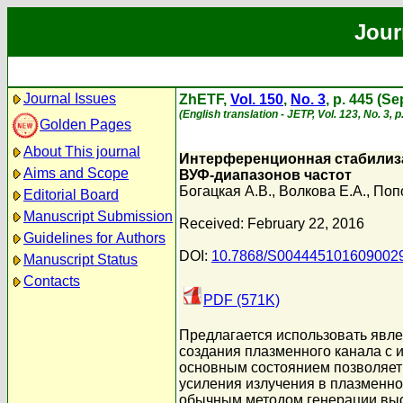
Jour
Journal Issues
ZhETF,
Vol. 150
,
No. 3
, p. 445 (S
(English translation - JETP, Vol. 123, No. 3,
Golden Pages
About This journal
Интерференционная стабилиза
Aims and Scope
ВУФ-диапазонов частот
Богацкая А.В.
,
Волкова Е.А.
,
Поп
Editorial Board
Manuscript Submission
Received: February 22, 2016
Guidelines for Authors
DOI:
10.7868/S004445101609002
Manuscript Status
Contacts
PDF (571K)
Предлагается использовать явл
создания плазменного канала с
основным состоянием позволяет 
усиления излучения в плазменно
обычным методом генерации высо