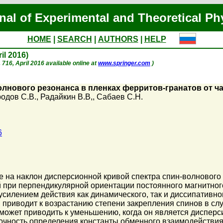
nal of Experimental and Theoretical Ph
HOME
|
SEARCH
|
AUTHORS
|
HELP
ril 2016)
p. 716, April 2016 available online at
www.springer.com
)
лнового резонанса в пленках ферритов-гранатов от ч
одов С.В.
,
Радайкин В.В,
,
Сабаев С.Н.
6
на наклон дисперсионной кривой спектра спин-волнового 
й при перпендикулярной ориентации постоянного магнитног
усилением действия как динамического, так и диссипативно
 приводит к возрастанию степени закрепления спинов в слу
 может приводить к уменьшению, когда он является диспер
очность определения константы обменного взаимодействия