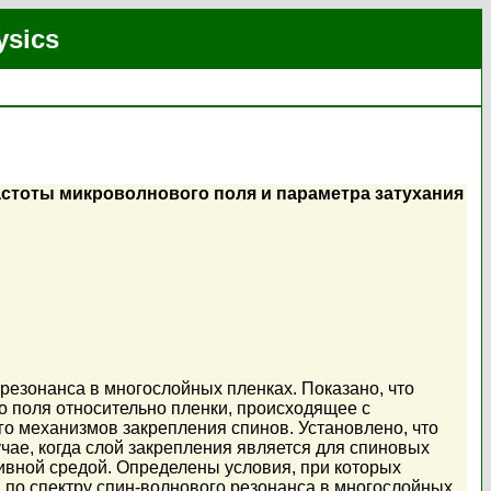
ysics
астоты микроволнового поля и параметра затухания
резонанса в многослойных пленках. Показано, что
о поля относительно пленки, происходящее с
го механизмов закрепления спинов. Установлено, что
чае, когда слой закрепления является для спиновых
сивной средой. Определены условия, при которых
 по спектру спин-волнового резонанса в многослойных