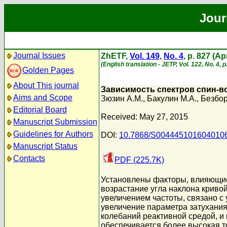
Jour
Journal Issues
ZhETF,
Vol. 149
,
No. 4
, p. 827 (Ap
(English translation - JETP, Vol. 122, No. 4, 
Golden Pages
About This journal
Зависимость спектров спин-во
Aims and Scope
Зюзин А.М.
,
Бакулин М.А.
,
Безбор
Editorial Board
Received: May 27, 2015
Manuscript Submission
Guidelines for Authors
DOI:
10.7868/S004445101604010
Manuscript Status
Contacts
PDF (225.7K)
Установлены факторы, влияющие 
возрастание угла наклона криво
увеличением частоты, связано с 
увеличение параметра затухания
колебаний реактивной средой, и
обеспечивается более высокая т