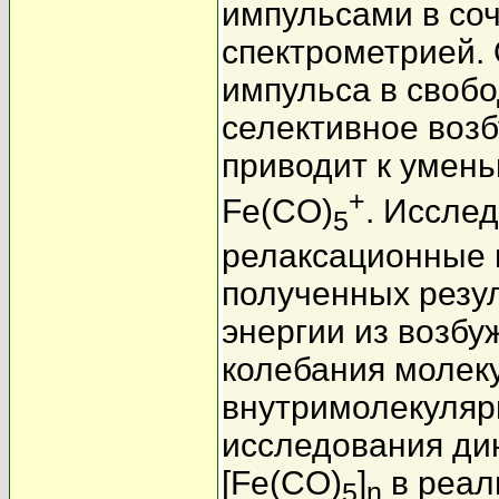
импульсами в со
спектрометрией. 
импульса в своб
селективное возб
приводит к умен
+
Fe(CO)
. Иссле
5
релаксационные 
полученных резу
энергии из возбу
колебания молеку
внутримолекуляр
исследования ди
[Fe(CO)
]
в реал
5
n