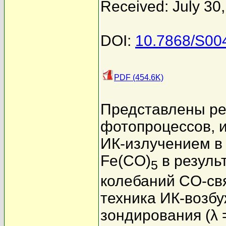
Received: July 30
DOI:
10.7868/S0
PDF (454.6K)
Представлены ре
фотопроцессов,
ИК-излучением в
Fe(CO)
в резуль
5
колебаний CO-свя
техника ИК-возб
зондирования (λ