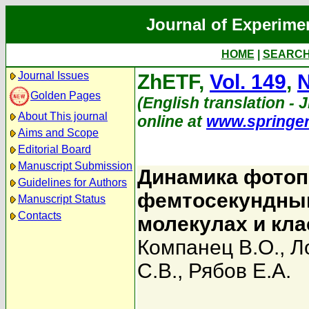
Journal of Experime
HOME
|
SEARC
Journal Issues
ZhETF,
Vol. 149
,
N
Golden Pages
(English translation - J
About This journal
online at
www.springe
Aims and Scope
Editorial Board
Manuscript Submission
Динамика фотоп
Guidelines for Authors
фемтосекундным
Manuscript Status
Contacts
молекулах и кла
Компанец В.О.
,
Л
С.В.
,
Рябов Е.А.