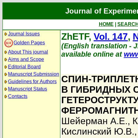
Journal of Experime
HOME
|
SEARC
Journal Issues
ZhETF,
Vol. 147
,
N
Golden Pages
(English translation - 
About This journal
available online at
www
Aims and Scope
Editorial Board
Manuscript Submission
СПИН-ТРИПЛЕТ
Guidelines for Authors
В ГИБРИДНЫХ 
Manuscript Status
Contacts
ГЕТЕРОСТРУКТ
ФЕРРОМАГНИТ
Шейерман А.Е.
,
К
Кислинский Ю.В.