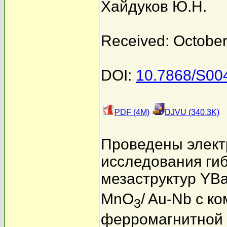
Хайдуков Ю.Н.
Received: October
DOI:
10.7868/S0
PDF (4M)
DJVU (340.3K)
Проведены элект
исследования ги
мезаструктур YB
MnO
/ Au-Nb с к
3
ферромагнитной 