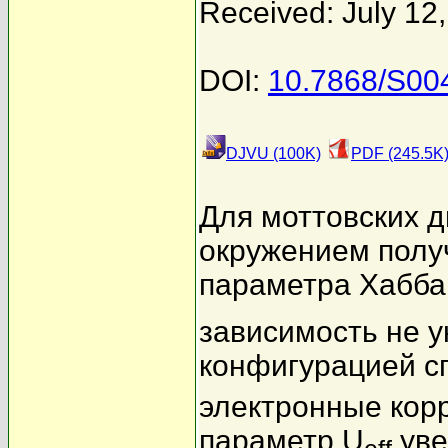
Received: July 12
DOI:
10.7868/S0
DJVU (100K)
PDF (245.5K
Для моттовских д
окружением полу
параметра Хабба
зависимость не у
конфигурацией с
электронные корр
параметр U
уве