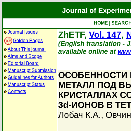
Journal of Experime
HOME
|
SEARC
Journal Issues
ZhETF,
Vol. 147
,
N
Golden Pages
(English translation - 
About This journal
available online at
www
Aims and Scope
Editorial Board
Manuscript Submission
ОСОБЕННОСТИ 
Guidelines for Authors
МЕТАЛЛ ПОД В
Manuscript Status
Contacts
КРИСТАЛЛАХ С
3d-ИОНОВ В Т
Лобач К.А.
,
Овчин