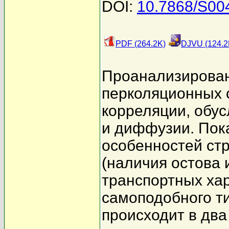
DOI:
10.7868/S0
PDF (264.2K)
DJVU (124.2
Проанализирован
перколяционных 
корреляции, обу
и диффузии. Пока
особенностей ст
(наличия остова 
транспортных хар
самоподобного ти
происходит в два 