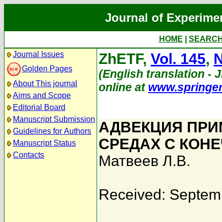
Journal of Experime
HOME
|
SEARC
Journal Issues
ZhETF,
Vol. 145
,
N
Golden Pages
(English translation - J
About This journal
online at
www.springe
Aims and Scope
Editorial Board
Manuscript Submission
АДВЕКЦИЯ ПРИ
Guidelines for Authors
СРЕДАХ С КОН
Manuscript Status
Contacts
Матвеев Л.В.
Received: Septem