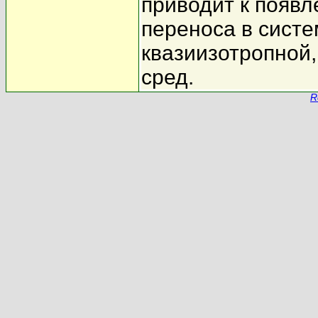
приводит к появ
переноса в сист
квазиизотропной,
сред.
R