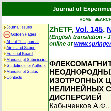
Journal of Experime
HOME
|
SEARC
Journal Issues
ZhETF,
Vol. 145
,
N
Golden Pages
(English translation - J
About This journal
online at
www.springe
Aims and Scope
Editorial Board
Manuscript Submission
ФЛЕКСОМАГНИТ
Guidelines for Authors
НЕОДНОРОДНЫХ
Manuscript Status
Contacts
ИЗОТРОПНЫХ 
НЕЛИНЕЙНЫХ С
ДИСПЕРСИЕЙ
Кабыченков А.Ф.