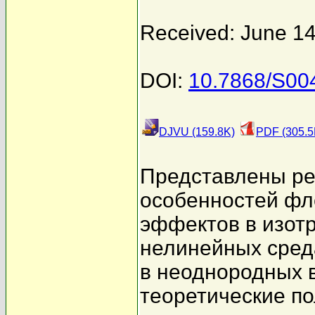
Received: June 14
DOI:
10.7868/S0
DJVU (159.8K)
PDF (305.5
Представлены ре
особенностей фл
эффектов в изот
нелинейных сред
в неоднородных 
теоретические п