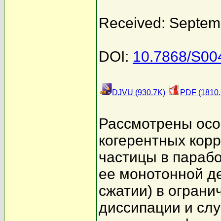
Received: Septem
DOI:
10.7868/S0
DJVU (930.7K)
PDF (1810.
Рассмотрены ос
когерентных кор
частицы в параб
ее монотонной д
сжатии) в огран
диссипации и слу