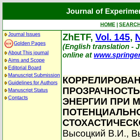
Journal of Experime
HOME
|
SEARC
Journal Issues
ZhETF,
Vol. 145
,
N
Golden Pages
(English translation - J
About This journal
online at
www.springe
Aims and Scope
Editorial Board
Manuscript Submission
КОРРЕЛИРОВАН
Guidelines for Authors
ПРОЗРАЧНОСТЬ
Manuscript Status
Contacts
ЭНЕРГИИ ПРИ 
ПОТЕНЦИАЛЬНО
СТОХАСТИЧЕСК
Высоцкий В.И.
,
В