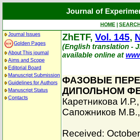
Journal of Experime
HOME
|
SEARC
Journal Issues
ZhETF,
Vol. 145
,
N
Golden Pages
(English translation - 
About This journal
available online at
www
Aims and Scope
Editorial Board
Manuscript Submission
ФАЗОВЫЕ ПЕРЕ
Guidelines for Authors
ДИПОЛЬНОМ Ф
Manuscript Status
Contacts
Каретникова И.Р.
Сапожников М.В.
Received: October