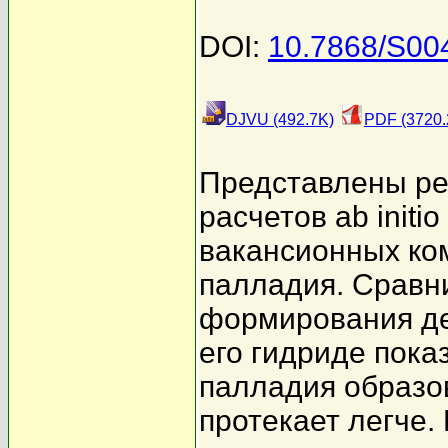
DOI:
10.7868/S0
DJVU (492.7K)
PDF (3720.
Представлены ре
расчетов ab initi
вакансионных ко
палладия. Сравн
формирования де
его гидриде показ
палладия образо
протекает легче.