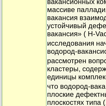
вакансионных ко
массиве палладия
вакансия взаимод
устойчивый дефе
вакансия» ( H-Vac
исследования на
водород-ваканси
рассмотрен вопро
кластеры, содерж
единицы комплек
что водород-вак
плоские дефектн
плоскостях типа (