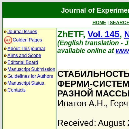
Journal of Experime
HOME
|
SEARC
Journal Issues
ZhETF,
Vol. 145
,
N
Golden Pages
(English translation - J
About This journal
available online at
www
Aims and Scope
Editorial Board
Manuscript Submission
СТАБИЛЬНОСТЬ
Guidelines for Authors
ФЕРМИ-СИСТЕМ
Manuscript Status
Contacts
РАЗНОЙ МАСС
Ипатов А.Н.
,
Герч
Received: August 