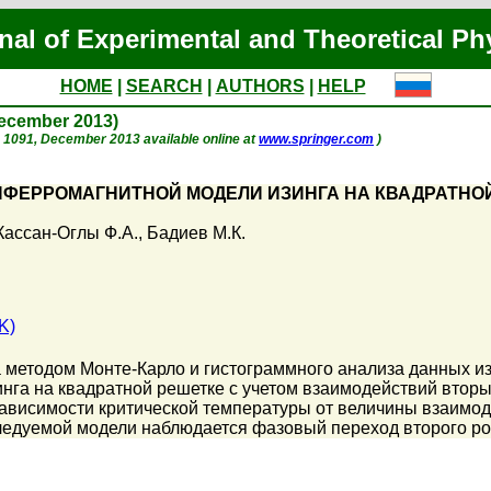
nal of Experimental and Theoretical Ph
HOME
|
SEARCH
|
AUTHORS
|
HELP
December 2013)
 p. 1091, December 2013 available online at
www.springer.com
)
ФЕРРОМАГНИТНОЙ МОДЕЛИ ИЗИНГА НА КВАДРАТНО
Кассан-Оглы Ф.А.
,
Бадиев М.К.
K)
а методом Монте-Карло и гистограммного анализа данных 
нга на квадратной решетке с учетом взаимодействий втор
ависимости критической температуры от величины взаимод
ледуемой модели наблюдается фазовый переход второго ро