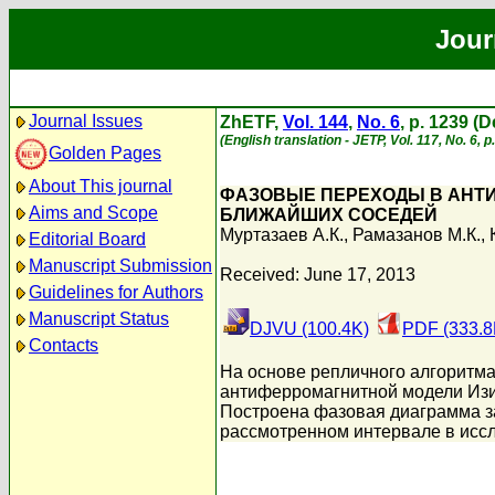
Jour
Journal Issues
ZhETF,
Vol. 144
,
No. 6
, p. 1239 (
(English translation - JETP, Vol. 117, No. 6,
Golden Pages
About This journal
ФАЗОВЫЕ ПЕРЕХОДЫ В АНТИ
Aims and Scope
БЛИЖАЙШИХ СОСЕДЕЙ
Муртазаев А.К.
,
Рамазанов М.К.
,
Editorial Board
Manuscript Submission
Received: June 17, 2013
Guidelines for Authors
Manuscript Status
DJVU (100.4K)
PDF (333.8
Contacts
На основе репличного алгоритм
антиферромагнитной модели Изи
Построена фазовая диаграмма з
рассмотренном интервале в исс