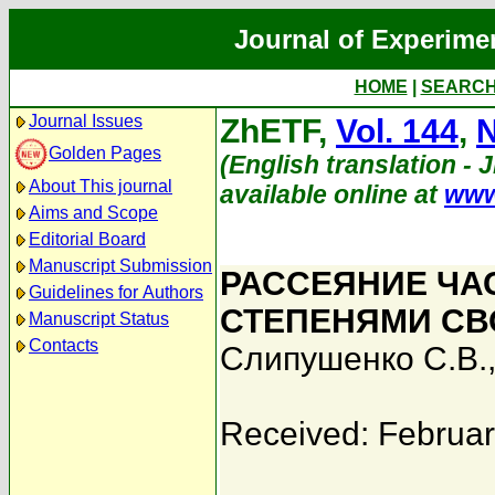
Journal of Experime
HOME
|
SEARC
Journal Issues
ZhETF,
Vol. 144
,
N
Golden Pages
(English translation - 
About This journal
available online at
www
Aims and Scope
Editorial Board
Manuscript Submission
РАССЕЯНИЕ ЧА
Guidelines for Authors
СТЕПЕНЯМИ С
Manuscript Status
Contacts
Слипушенко С.В.
Received: Februar