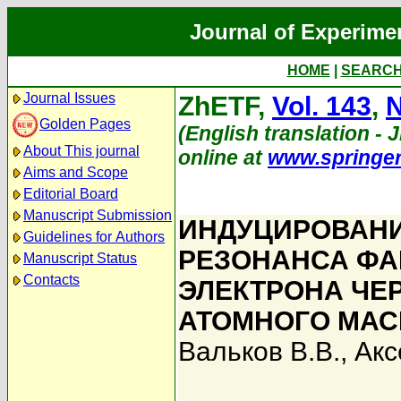
Journal of Experime
HOME
|
SEARC
Journal Issues
ZhETF,
Vol. 143
,
N
Golden Pages
(English translation - J
About This journal
online at
www.springe
Aims and Scope
Editorial Board
Manuscript Submission
ИНДУЦИРОВАНИ
Guidelines for Authors
РЕЗОНАНСА ФА
Manuscript Status
Contacts
ЭЛЕКТРОНА ЧЕ
АТОМНОГО МА
Вальков В.В.
,
Акс