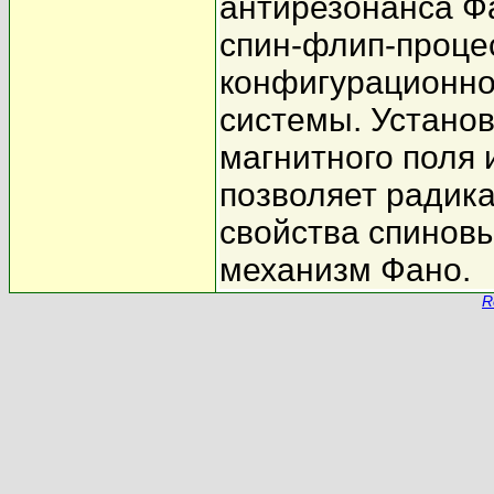
антирезонанса Ф
спин-флип-проце
конфигурационно
системы. Устано
магнитного поля 
позволяет радик
свойства спиновы
механизм Фано.
R