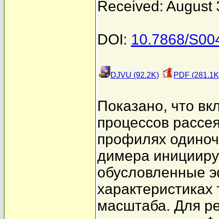
Received: August 
DOI:
10.7868/S0
DJVU (92.2K)
PDF (281.1K
Показано, что вк
процессов рассе
профилях одиноч
димера иницииру
обусловленные э
характеристиках 
масштаба. Для р