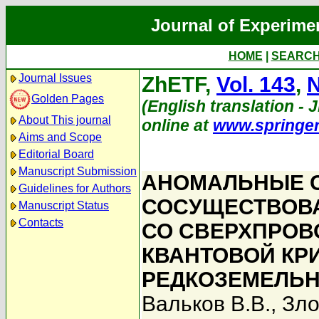
Journal of Experime
HOME
|
SEARC
Journal Issues
ZhETF,
Vol. 143
,
N
Golden Pages
(English translation - J
About This journal
online at
www.springe
Aims and Scope
Editorial Board
Manuscript Submission
АНОМАЛЬНЫЕ С
Guidelines for Authors
СОСУЩЕСТВОВ
Manuscript Status
Contacts
СО СВЕРХПРО
КВАНТОВОЙ КР
РЕДКОЗЕМЕЛЬН
Вальков В.В.
,
Зло