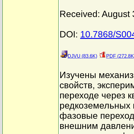
Received: August 
DOI:
10.7868/S0
DJVU (83.6K)
PDF (272.8K
Изучены механиз
свойств, экспер
переходе через к
редкоземельных 
фазовые переход
внешним давлени