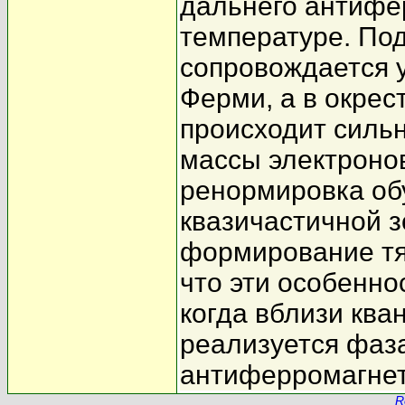
дальнего антифе
температуре. По
сопровождается 
Ферми, а в окрес
происходит силь
массы электронов
ренормировка об
квазичастичной з
формирование тя
что эти особенно
когда вблизи ква
реализуется фаз
антиферромагнет
R