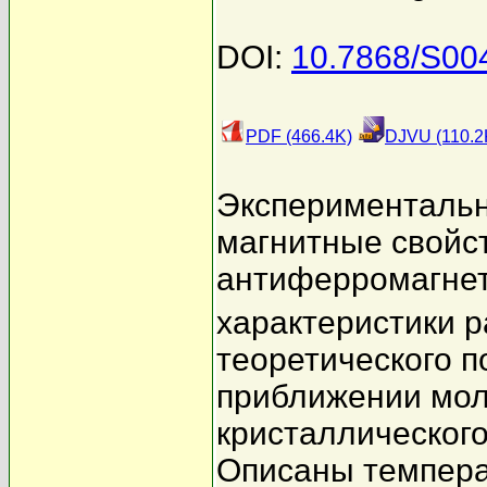
DOI:
10.7868/S0
PDF (466.4K)
DJVU (110.2
Экспериментальн
магнитные свойс
антиферромагне
характеристики 
теоретического п
приближении мол
кристаллического
Описаны темпера