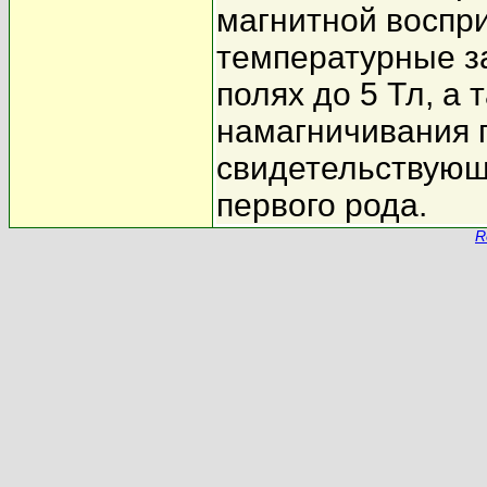
магнитной воспр
температурные з
полях до 5 Тл, а
намагничивания
свидетельствующ
первого рода.
R