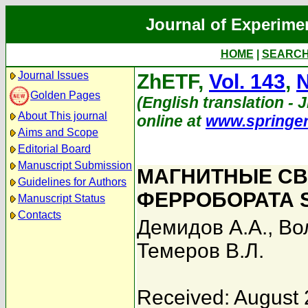
Journal of Experime
HOME
|
SEARC
Journal Issues
ZhETF,
Vol. 143
,
N
Golden Pages
(English translation - J
About This journal
online at
www.springe
Aims and Scope
Editorial Board
Manuscript Submission
МАГНИТНЫЕ СВ
Guidelines for Authors
ФЕРРОБОРАТА 
Manuscript Status
Contacts
Демидов А.А.
,
Во
Темеров В.Л.
Received: August 