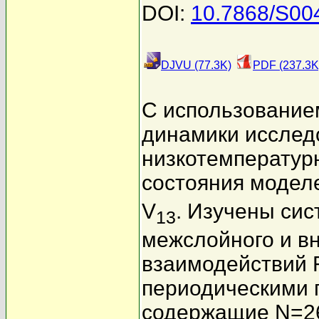
DOI:
10.7868/S0
DJVU (77.3K)
PDF (237.3K
С использование
динамики исслед
низкотемператур
состояния модел
V
. Изучены си
13
межслойного и в
взаимодействий 
периодическими 
содержащие N=26