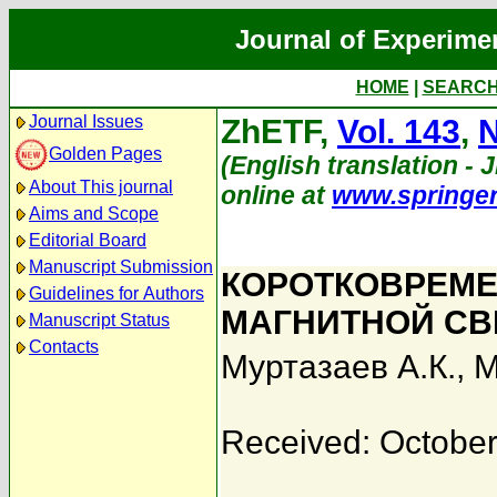
Journal of Experime
HOME
|
SEARC
Journal Issues
ZhETF,
Vol. 143
,
N
Golden Pages
(English translation - J
About This journal
online at
www.springe
Aims and Scope
Editorial Board
Manuscript Submission
КОРОТКОВРЕМЕ
Guidelines for Authors
МАГНИТНОЙ СВ
Manuscript Status
Contacts
Муртазаев А.К.
,
М
Received: October