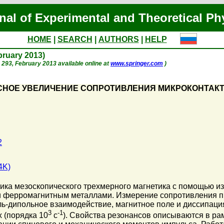
nal of Experimental and Theoretical Ph
HOME
|
SEARCH
|
AUTHORS
|
HELP
ebruary 2013)
p. 293, February 2013 available online at
www.springer.com
)
СНОЕ УВЕЛИЧЕНИЕ СОПРОТИВЛЕНИЯ МИКРОКОНТАК
2
4K)
ика мезоскопического трехмерного магнетика с помощью и
 ферромагнитным металлами. Измерение сопротивления пр
ль-дипольное взаимодействие, магнитное поле и диссипац
3
-1
х (порядка 10
с
). Свойства резонансов описываются в ра