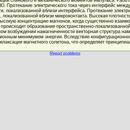
ции спинового и механического моментов импульса. Работ
O. Протекание электрического тока через интерфейс меж
и, локализованной вблизи интерфейса. Протекание электрич
 локализованной вблизи микроконтакта. Высокая плотность 
ысокую концентрацию магнонов, когда существенно взаимо
 происходит образование пространственно-локализованно
ном возбуждении намагниченности векторная структура на
ционным минимумом энергии. Вследствие конфигурационног
елаксации магнитного солитона, что определяет принцип
Report problems