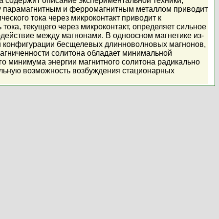
а содержит описание экспериментальной техники,
ду парамагнитным и ферромагнитным металлом приводит
еского тока через микроконтакт приводит к
тока, текущего через микроконтакт, определяет сильное
действие между магнонами. В одноосном магнетике из-
й конфигурации бесщелевых длинноволновых магнонов,
магниченности солитона обладает минимальной
о минимума энергии магнитного солитона радикально
иальную возможность возбуждения стационарных