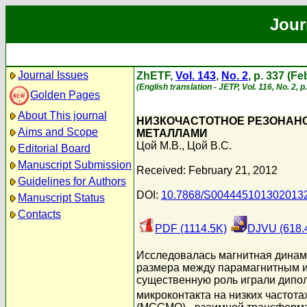
Jour
Journal Issues
ZhETF,
Vol. 143
,
No. 2
, p. 337 (F
(English translation - JETP, Vol. 116, No. 2, 
Golden Pages
About This journal
НИЗКОЧАСТОТНОЕ РЕЗОНАН
Aims and Scope
МЕТАЛЛАМИ
Цой М.В.
,
Цой В.С.
Editorial Board
Manuscript Submission
Received: February 21, 2012
Guidelines for Authors
DOI:
10.7868/S004445101302013
Manuscript Status
Contacts
PDF (1114.5K)
DJVU (618.
Исследовалась магнитная динам
размера между парамагнитным и
существенную роль играли дипо
микроконтакта на низких частота