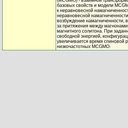
(MCGMO) - взаимной трансформа
базовых свойств и модели MCGM
к неравновесной намагниченност
неравновесной намагниченности,
возбуждение намагниченности, в
за притяжения между магнонами
магнитного солитона. При задан
свободной энергией, конфигура
увеличивается время спиновой р
низкочастотных MCGMO.