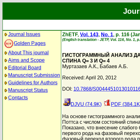
Jour
Journal Issues
ZhETF,
Vol. 143
,
No. 1
, p. 116 (J
(English translation - JETP, Vol. 116, No. 1, 
Golden Pages
About This journal
ГИСТОГРАММНЫЙ АНАЛИЗ ДА
Aims and Scope
СПИНА Q= 3 И Q= 4
Муртазаев А.К.
,
Бабаев А.Б.
Editorial Board
Manuscript Submission
Received: April 20, 2012
Guidelines for Authors
DOI:
10.7868/S004445101301011
Manuscript Status
Contacts
DJVU (74.9K)
PDF (384.1K
На основе гистограммного анал
Поттса с числом состояний спина
Показано, что внесение слабого 
первого рода на фазовый перехо
фазовый переход второго рода п