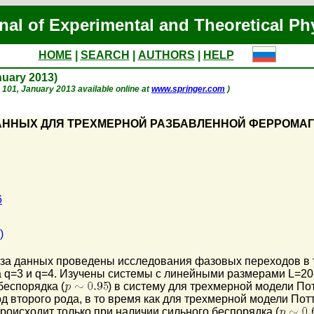
nal of Experimental and Theoretical Ph
HOME
|
SEARCH
|
AUTHORS
|
HELP
anuary 2013)
p. 101, January 2013 available online at
www.springer.com
)
ННЫХ ДЛЯ ТРЕХМЕРНОЙ РАЗБАВЛЕННОЙ ФЕРРОМАГ
6
)
иза данных проведены исследования фазовых переходов в
 q=3 и q=4. Изучены системы с линейными размерами L=20-6
беспорядка (
) в систему для трехмерной модели По
д второго рода, в то время как для трехмерной модели Пот
роисходит только при наличии сильного беспорядка (