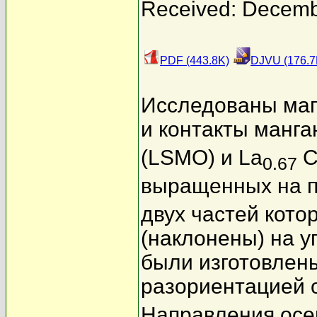
Received: Decemb
PDF (443.8K)
DJVU (176.7
Исследованы маг
и контакты манга
(LSMO) и La
C
0.67
выращенных на 
двух частей кот
(наклонены) на 
были изготовлен
разориентацией 
Направления осе