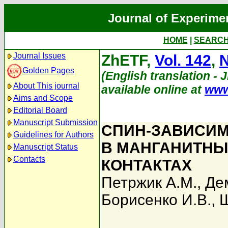
Journal of Experime
HOME
|
SEARC
Journal Issues
ZhETF,
Vol. 142
,
N
Golden Pages
(English translation - 
About This journal
available online at
www
Aims and Scope
Editorial Board
Manuscript Submission
СПИН-ЗАВИСИМ
Guidelines for Authors
В МАНГАНИТНЫ
Manuscript Status
Contacts
КОНТАКТАХ
Петржик А.М.
,
Де
Борисенко И.В.
,
Ш