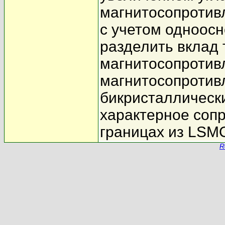
магнитосопротив
с учетом одноосн
разделить вклад 
магнитосопротив
магнитосопротив
бикристаллически
характерное соп
границах из LSM
R