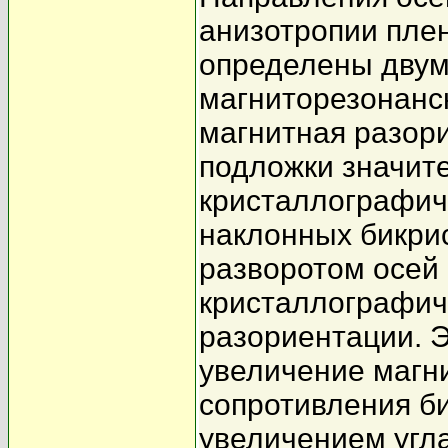
анизотропии плен
определены двум
магниторезонансн
магнитная разори
подложки значит
кристаллографич
наклонных бикрис
разворотом осей
кристаллографич
разориентации. 
увеличение магн
сопротивления би
увеличением угл