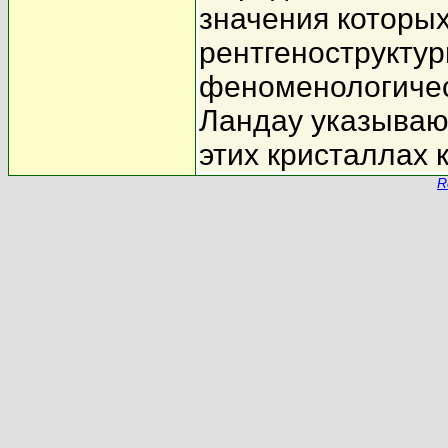
значения которых
рентгенострукту
феноменологичес
Ландау указывают
этих кристаллах к
R