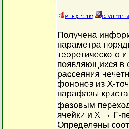
PDF (374.1K)
DJVU (115.5
Получена информ
параметра поряд
теоретического и
появляющихся в 
рассеяния нечетн
фононов из X-то
парафазы криста
фазовым переход
ячейки и X → Γ-п
Определены соот