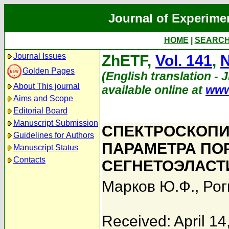
Journal of Experime
HOME
|
SEARC
Journal Issues
ZhETF,
Vol. 141
,
N
Golden Pages
(English translation - 
About This journal
available online at
www
Aims and Scope
Editorial Board
Manuscript Submission
СПЕКТРОСКОПИ
Guidelines for Authors
ПАРАМЕТРА ПО
Manuscript Status
Contacts
СЕГНЕТОЭЛАСТ
Марков Ю.Ф.
,
Рог
Received: April 14