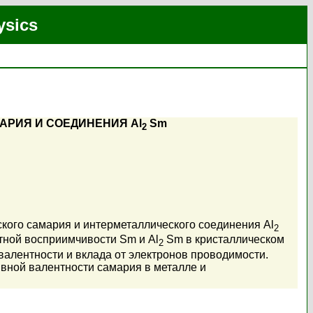
ysics
РИЯ И СОЕДИНЕНИЯ Al
Sm
2
кого самария и интерметаллического соединения Al
2
тной восприимчивости Sm и Al
Sm в кристаллическом
2
валентности и вклада от электронов проводимости.
вной валентности самария в металле и