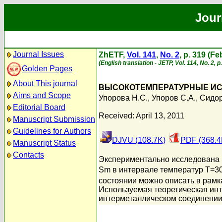
Jour
Journal Issues
ZhETF,
Vol. 141
,
No. 2
, p. 319 (F
(English translation - JETP, Vol. 114, No. 2, 
Golden Pages
About This journal
ВЫСОКОТЕМПЕРАТУРНЫЕ ИС
Aims and Scope
Упорова Н.С.
,
Упоров С.А.
,
Сидор
Editorial Board
Received: April 13, 2011
Manuscript Submission
Guidelines for Authors
DJVU (108.7K)
PDF (368.4
Manuscript Status
Contacts
Экспериментально исследована 
Sm в интервале температур T=30
состоянии можно описать в рамк
Используемая теоретическая ин
интерметаллическом соединении