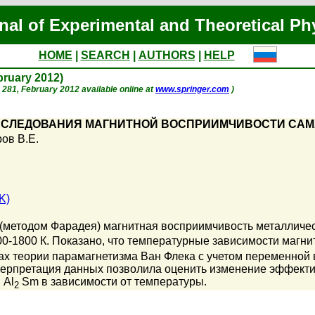
nal of Experimental and Theoretical Ph
HOME
|
SEARCH
|
AUTHORS
|
HELP
ebruary 2012)
p. 281, February 2012 available online at
www.springer.com
)
СЛЕДОВАНИЯ МАГНИТНОЙ ВОСПРИИМЧИВОСТИ САМА
ов В.Е.
K)
(методом Фарадея) магнитная восприимчивость металличес
0-1800 К. Показано, что температурные зависимости магни
ах теории парамагнетизма Ван Флека с учетом переменной 
терпретация данных позволила оценить изменение эффекти
 Al
Sm в зависимости от температуры.
2