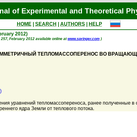
nal of Experimental and Theoretical Ph
HOME
|
SEARCH
|
AUTHORS
|
HELP
ebruary 2012)
p. 257, February 2012 available online at
www.springer.com
)
ИММЕТРИЧНЫЙ ТЕПЛОМАССОПЕРЕНОС ВО ВРАЩАЮЩЕМС
)
ия уравнений тепломассопереноса, ранее полученные в ста
реннего ядра Земли от теплового потока.