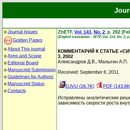
Jour
Journal Issues
ZhETF,
Vol. 141
,
No. 2
, p. 292 (F
(English translation - JETP, Vol. 114, No. 2, 
Golden Pages
About This journal
КОММЕНТАРИЙ К СТАТЬЕ «С
Aims and Scope
3, 2002
Александров Д.В.
,
Малыгин А.П.
Editorial Board
Manuscript Submission
Received: September 6, 2011
Guidelines for Authors
Manuscript Status
DJVU (26.7K)
PDF (143.8K
Contacts
Исправлены аналитические решен
зависимость скорости роста внут