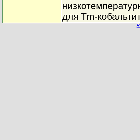
низкотемператур
для Tm-кобальти
R