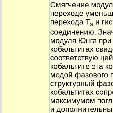
Смягчение модул
переходе уменьш
перехода T
и гис
s
соединению. Зна
модуля Юнга при 
кобальтитах свид
соответствующей 
кобальтите эта к
модой фазового п
структурный фазо
кобальтитах соп
максимумом погл
и дополнительны