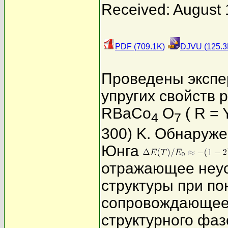
Received: August 
PDF (709.1K)
DJVU (125.3
Проведены экспе
упругих свойств 
RBaCo
O
( R = 
4
7
300) K. Обнаруж
Юнга
отражающее неус
структуры при п
сопровождающеес
структурного фаз