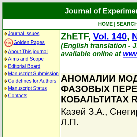
Journal of Experime
HOME
|
SEARC
Journal Issues
ZhETF,
Vol. 140
,
N
Golden Pages
(English translation - 
About This journal
available online at
www
Aims and Scope
Editorial Board
Manuscript Submission
АНОМАЛИИ МОД
Guidelines for Authors
ФАЗОВЫХ ПЕРЕ
Manuscript Status
Contacts
КОБАЛЬТИТАХ 
Казей З.А.
,
Снеги
Л.П.