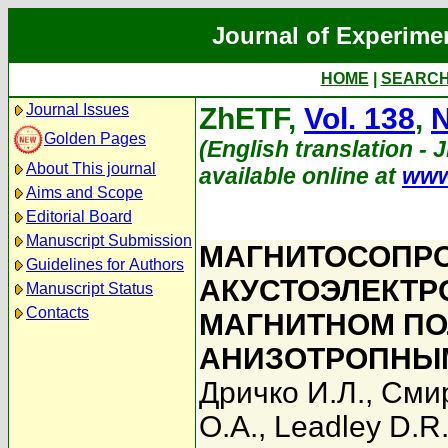
Journal of Experime
HOME
|
SEARC
Journal Issues
ZhETF,
Vol. 138
,
N
Golden Pages
(English translation - 
About This journal
available online at
www
Aims and Scope
Editorial Board
Manuscript Submission
МАГНИТОСОПРО
Guidelines for Authors
АКУСТОЭЛЕКТР
Manuscript Status
Contacts
МАГНИТНОМ ПОЛЕ
АНИЗОТРОПНЫМ
Дричко И.Л.
,
Сми
О.А.
,
Leadley D.R