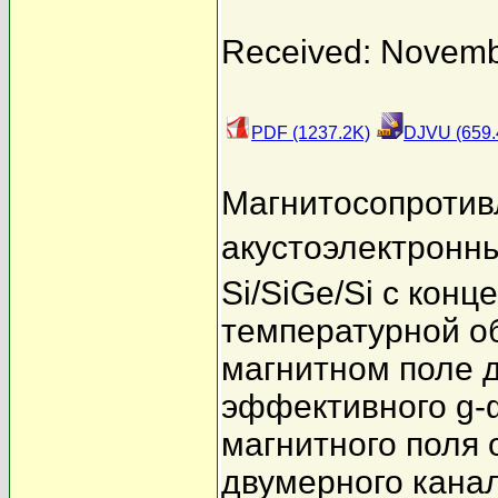
Received: Novemb
PDF (1237.2K)
DJVU (659.
Магнитосопротив
акустоэлектронн
Si/SiGe/Si c кон
температурной об
магнитном поле 
эффективного g-ф
магнитного поля 
двумерного канала