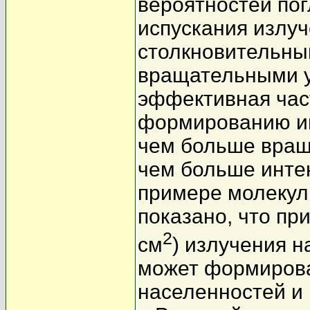
вероятностей по
испускания излуч
столкновительны
вращательными у
эффективная час
формированию ин
чем больше вращ
чем больше интен
примере молекул
показано, что пр
2
см
) излучения н
может формирова
населенностей и