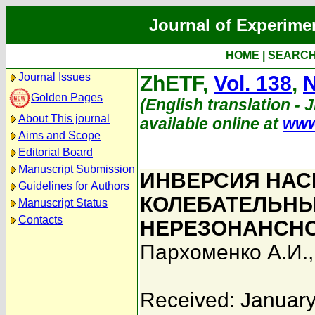
Journal of Experime
HOME
|
SEARC
Journal Issues
ZhETF,
Vol. 138
,
N
Golden Pages
(English translation - 
About This journal
available online at
www
Aims and Scope
Editorial Board
Manuscript Submission
ИНВЕРСИЯ НАС
Guidelines for Authors
КОЛЕБАТЕЛЬНЫ
Manuscript Status
Contacts
НЕРЕЗОНАНСН
Пархоменко А.И.
Received: January