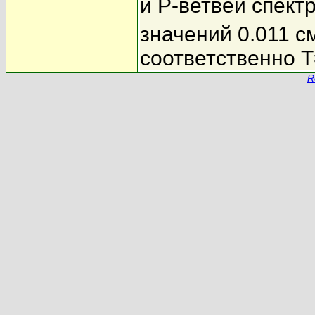
и P-ветвей спект
значений 0.011 с
соответственно T
R