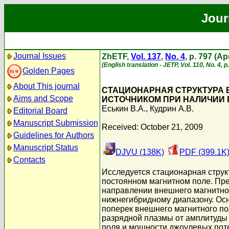
Jour
Journal Issues
ZhETF,
Vol. 137
,
No. 4
, p. 797 (Ap
(English translation - JETP, Vol. 110, No. 4, p
Golden Pages
About This journal
СТАЦИОНАРНАЯ СТРУКТУРА
Aims and Scope
ИСТОЧНИКОМ ПРИ НАЛИЧИИ 
Еськин В.А.
,
Кудрин А.В.
Editorial Board
Manuscript Submission
Received: October 21, 2009
Guidelines for Authors
Manuscript Status
DJVU (138K)
PDF (399.1K
Contacts
Исследуется стационарная стру
постоянном магнитном поле. Пред
направлении внешнего магнитног
нижнегибридному диапазону. Осн
поперек внешнего магнитного по
разрядной плазмы от амплитуды 
поля и мощности джоулевых поте