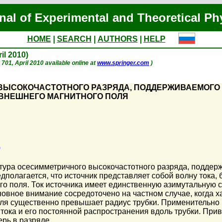
nal of Experimental and Theoretical Ph
HOME
|
SEARCH
|
AUTHORS
|
HELP
ril 2010)
. 701, April 2010 available online at
www.springer.com
)
 ВЫСОКОЧАСТОТНОГО РАЗРЯДА, ПОДДЕРЖИВАЕМОГ
ВНЕШНЕГО МАГНИТНОГО ПОЛЯ
)
ктура осесимметричного высокочастотного разряда, подде
полагается, что источник представляет собой волну тока,
о поля. Ток источника имеет единственную азимутальную 
овное внимание сосредоточено на частном случае, когда 
ля существенно превышает радиус трубки. Применительно 
тока и его постоянной распространения вдоль трубки. Пр
рь в разряде.