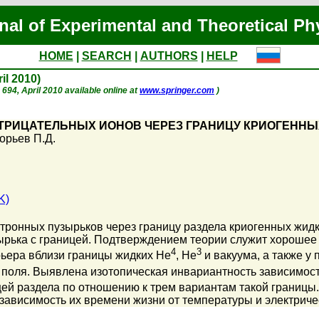
nal of Experimental and Theoretical Ph
HOME
|
SEARCH
|
AUTHORS
|
HELP
ril 2010)
. 694, April 2010 available online at
www.springer.com
)
ТРИЦАТЕЛЬНЫХ ИОНОВ ЧЕРЕЗ ГРАНИЦУ КРИОГЕННЫ
орьев П.Д.
K)
тронных пузырьков через границу раздела криогенных жид
ырька с границей. Подтверждением теории служит хорошее
4
3
ьера вблизи границы жидких He
, He
и вакуума, а также 
о поля. Выявлена изотопическая инвариантность зависимо
ей раздела по отношению к трем вариантам такой границы.
зависимость их времени жизни от температуры и электриче