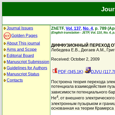
Jour
Journal Issues
ZhETF,
Vol. 137
,
No. 4
, p. 789 (Ap
(English translation - JETP, Vol. 110, No. 4, p
Golden Pages
About This journal
ДИФФУЗИОННЫЙ ПЕРЕХОД О
Aims and Scope
Лебедева Е.В.
,
Дюгаев А.М.
,
Григ
Editorial Board
Received: October 2, 2009
Manuscript Submission
Guidelines for Authors
PDF (345.1K)
DJVU (117.7
Manuscript Status
Contacts
Построена теория перехода элек
потенциала взаимодействия пуз
зависимости потенциального бар
4
He
, от внешнего электрическог
электронным пузырьком и границ
основанная на теории Крамерса 