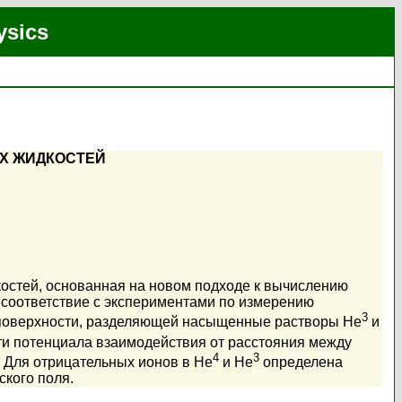
ysics
Х ЖИДКОСТЕЙ
костей, основанная на новом подходе к вычислению
 соответствие с экспериментами по измерению
3
у поверхности, разделяющей насыщенные растворы He
и
сти потенциала взаимодействия от расстояния между
4
3
 Для отрицательных ионов в He
и He
определена
ского поля.