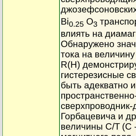
джозефсоновских
Bi
O
транспо
0.25
3
влиять на диамаг
Обнаружено знач
тока на величину
R(H) демонстрир
гистерезисные св
быть адекватно 
пространственно
сверхпроводник-
Горбацевича и д
величины C/T (C 