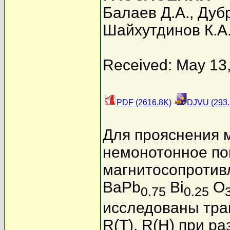
Балаев Д.А.
,
Дубр
Шайхутдинов К.А
Received: May 13
PDF (2616.8K)
DJVU (293.
Для прояснения 
немонотонное по
магнитосопротив
BaPb
Bi
O
0.75
0.25
исследованы тра
R(T), R(H) при р