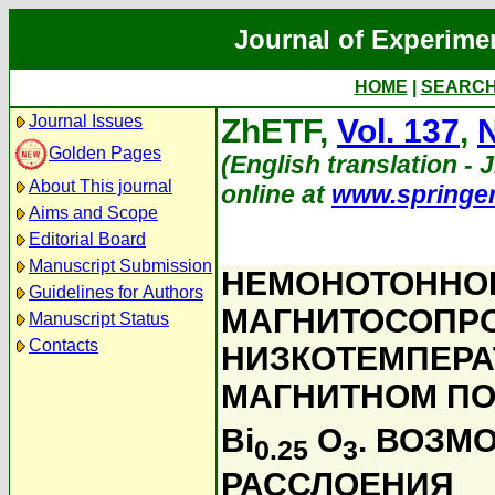
Journal of Experime
HOME
|
SEARC
Journal Issues
ZhETF,
Vol. 137
,
N
Golden Pages
(English translation - J
About This journal
online at
www.springe
Aims and Scope
Editorial Board
Manuscript Submission
НЕМОНОТОННО
Guidelines for Authors
МАГНИТОСОПРОТ
Manuscript Status
Contacts
НИЗКОТЕМПЕРА
МАГНИТНОМ ПО
Bi
O
. ВОЗМ
0.25
3
РАССЛОЕНИЯ