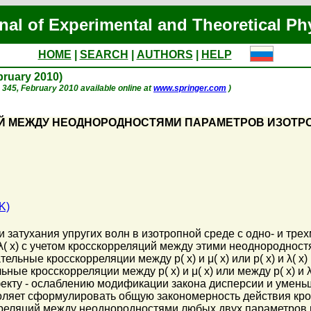
nal of Experimental and Theoretical Ph
HOME
|
SEARCH
|
AUTHORS
|
HELP
ebruary 2010)
p. 345, February 2010 available online at
www.springer.com
)
 МЕЖДУ НЕОДНОРОДНОСТЯМИ ПАРАМЕТРОВ ИЗОТРОП
K)
 затухания упругих волн в изотропной среде с одно- и тре
и λ( x) с учетом кросскорреляций между этими неоднородно
цательные кросскорреляции между p( x) и μ( x) или p( x) и λ
ные кросскорреляции между p( x) и μ( x) или между p( x) и 
ффекту - ослаблению модификации закона дисперсии и умень
озволяет сформулировать общую закономерность действия к
ореляций между неоднородностями любых двух параметров в