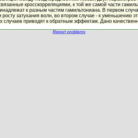
язанные кросскорреляциями, к той же самой части гамильтон
ринадлежат к разным частям гамильтониана. В первом слу
росту затухания волн, во втором случае - к уменьшению э
их случаев приводят к обратным эффектам. Дано качествен
Report problems