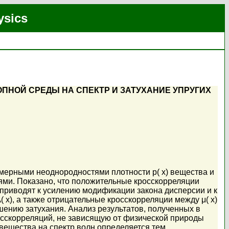
ysics
НОЙ СРЕДЫ НА СПЕКТР И ЗАТУХАНИЕ УПРУГИХ
хмерными неоднородностями плотности p( x) вещества и
стями. Показано, что положительные кросскорреляции
( x) приводят к усилению модификации закона дисперсии и к
λ( x), а также отрицательные кросскорреляции между μ( x)
шению затухания. Анализ результатов, полученных в
росскорреляций, не зависящую от физической природы
ещества на спектр волн определяется тем,