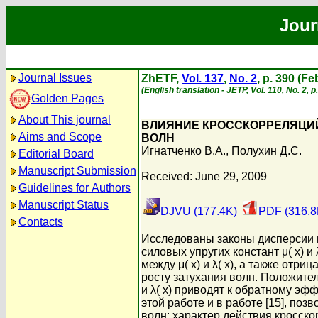
Jour
Journal Issues
ZhETF,
Vol. 137
,
No. 2
, p. 390 (F
(English translation - JETP, Vol. 110, No. 2, 
Golden Pages
About This journal
ВЛИЯНИЕ КРОССКОРРЕЛЯЦИЙ
Aims and Scope
ВОЛН
Игнатченко В.А.
,
Полухин Д.С.
Editorial Board
Manuscript Submission
Received: June 29, 2009
Guidelines for Authors
Manuscript Status
DJVU (177.4K)
PDF (316.8
Contacts
Исследованы законы дисперсии и
силовых упругих констант μ( x) 
между μ( x) и λ( x), а также отри
росту затухания волн. Положитель
и λ( x) приводят к обратному э
этой работе и в работе [15], п
волн: характер действия кросск