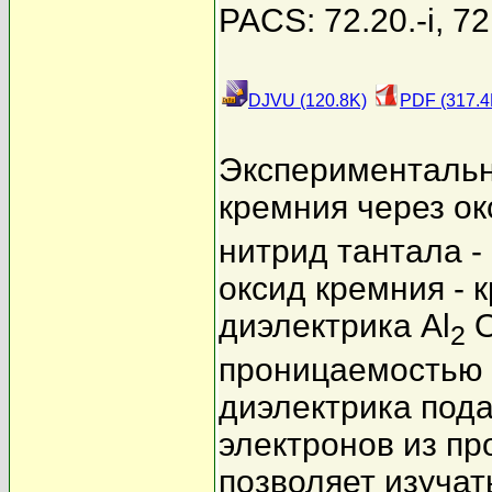
PACS: 72.20.-i, 72
DJVU (120.8K)
PDF (317.4
Экспериментальн
кремния через ок
нитрид тантала -
оксид кремния -
диэлектрика Al
2
проницаемостью 
диэлектрика под
электронов из пр
позволяет изучат