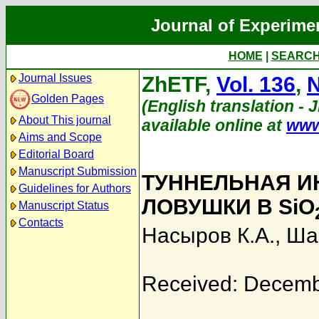
Journal of Experime
HOME
|
SEARC
Journal Issues
ZhETF,
Vol. 136
,
N
Golden Pages
(English translation - 
About This journal
available online at
www
Aims and Scope
Editorial Board
Manuscript Submission
ТУННЕЛЬНАЯ И
Guidelines for Authors
ЛОВУШКИ В SiO
Manuscript Status
Contacts
Насыров К.А.
,
Ша
Received: Decemb