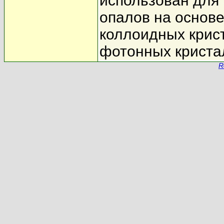
использован для
опалов на основ
коллоидных крис
фотонных кристал
R