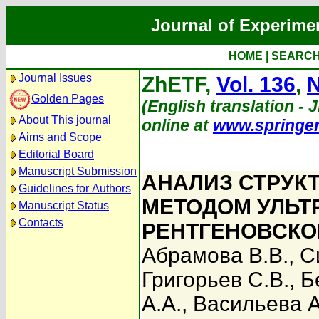
Journal of Experime
HOME
|
SEARC
Journal Issues
ZhETF,
Vol. 136
,
N
Golden Pages
(English translation - J
About This journal
online at
www.springe
Aims and Scope
Editorial Board
Manuscript Submission
АНАЛИЗ СТРУК
Guidelines for Authors
МЕТОДОМ УЛЬТ
Manuscript Status
Contacts
РЕНТГЕНОВСКО
Абрамова В.В.
,
С
Григорьев С.В.
,
Б
А.А.
,
Васильева А