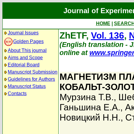
Journal of Experime
HOME
|
SEARC
Journal Issues
ZhETF,
Vol. 136
,
N
Golden Pages
(English translation - J
About This journal
online at
www.springe
Aims and Scope
Editorial Board
Manuscript Submission
МАГНЕТИЗМ ПЛ
Guidelines for Authors
КОБАЛЬТ-ЗОЛО
Manuscript Status
Contacts
Мурзина Т.В.
,
Шеб
Ганьшина Е.А.
,
А
Новицкий Н.Н.
,
С