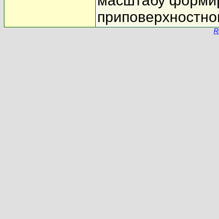
масштабу форми
приповерхностног
R