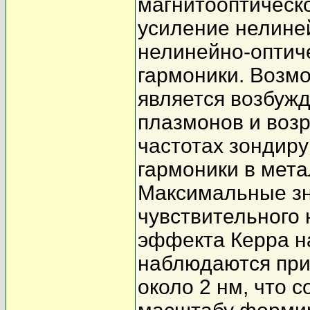
магнитооптическо
усиление нелиней
нелинейно-оптиче
гармоники. Возм
является возбуж
плазмонов и воз
частотах зондир
гармоники в мета
Максимальные зн
чувствительного 
эффекта Керра на
наблюдаются при
около 2 нм, что 