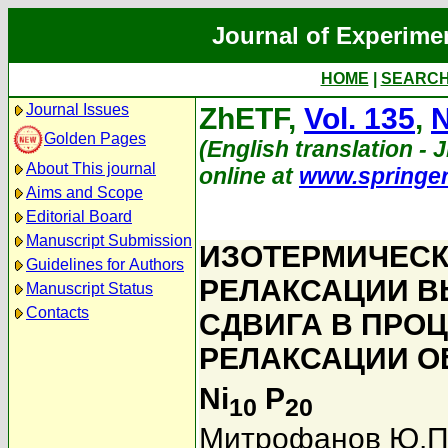
Journal of Experime
HOME
|
SEARC
Journal Issues
ZhETF,
Vol. 135
,
N
Golden Pages
(English translation - 
About This journal
online at
www.springe
Aims and Scope
Editorial Board
Manuscript Submission
ИЗОТЕРМИЧЕСК
Guidelines for Authors
РЕЛАКСАЦИИ В
Manuscript Status
Contacts
СДВИГА В ПРО
РЕЛАКСАЦИИ О
Ni
P
10
20
Митрофанов Ю.П