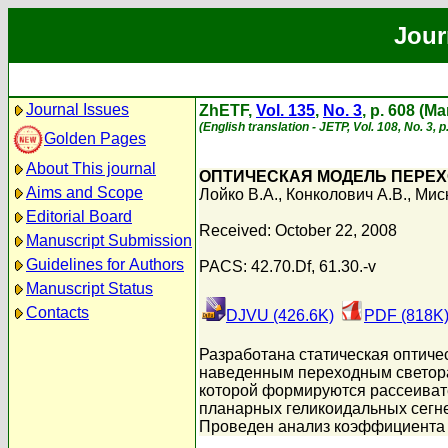
Jour
Journal Issues
ZhETF,
Vol. 135
,
No. 3
, p. 608 (M
(English translation - JETP, Vol. 108, No. 3,
Golden Pages
About This journal
ОПТИЧЕСКАЯ МОДЕЛЬ ПЕРЕХ
Aims and Scope
Лойко В.А.
,
Конколович А.В.
,
Миск
Editorial Board
Received: October 22, 2008
Manuscript Submission
Guidelines for Authors
PACS: 42.70.Df, 61.30.-v
Manuscript Status
Contacts
DJVU (426.6K)
PDF (818K
Разработана статическая оптиче
наведенным переходным светора
которой формируются рассеивате
планарных геликоидальных сегн
Проведен анализ коэффициента к