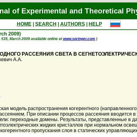
nal of Experimental and Theoretical Ph
HOME
|
SEARCH
|
AUTHORS
|
HELP
arch 2009)
 p. 535, March 2009 available online at
www.springer.com
)
ОДНОГО РАССЕЯНИЯ СВЕТА В СЕГНЕТОЭЛЕКТРИЧЕС
евич А.А.
)
ская модель распространения когерентного (направленного)
ссеянием. При описании процессов рассеяния вводится в 
ли: переходные домены. Результаты, представленные в да
етоэлектрических жидких кристаллов при нормальном осве
огерентного пропускания слоя в статических управляющих