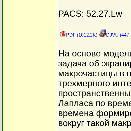
PACS: 52.27.Lw
PDF (1012.2K)
DJVU (447.
На основе модел
задача об экран
макрочастицы в 
трехмерного инт
пространственны
Лапласа по врем
времена формиро
вокруг такой мак