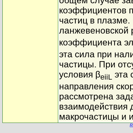
общем случае за
коэффициентов п
частиц в плазме
ланжевеновской 
коэффициента эл
эта сила при нал
частицы. При отс
условия β
эта 
eiiL
направления ско
рассмотрена зада
взаимодействия 
макрочастицы и 
R