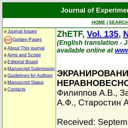
Journal of Experime
HOME
|
SEARC
Journal Issues
ZhETF,
Vol. 135
,
N
Golden Pages
(English translation - 
About This journal
available online at
www
Aims and Scope
Editorial Board
Manuscript Submission
ЭКРАНИРОВАНИ
Guidelines for Authors
НЕРАВНОВЕСН
Manuscript Status
Contacts
Филиппов А.В.
,
З
А.Ф.
,
Старостин А
Received: Septem