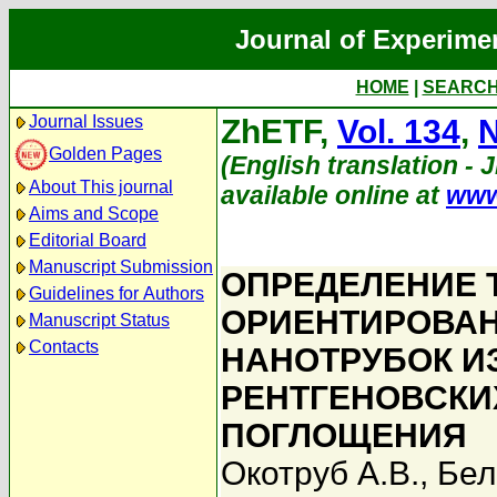
Journal of Experime
HOME
|
SEARC
Journal Issues
ZhETF,
Vol. 134
,
N
Golden Pages
(English translation - 
About This journal
available online at
www
Aims and Scope
Editorial Board
Manuscript Submission
ОПРЕДЕЛЕНИЕ 
Guidelines for Authors
ОРИЕНТИРОВА
Manuscript Status
Contacts
НАНОТРУБОК И
РЕНТГЕНОВСКИ
ПОГЛОЩЕНИЯ
Окотруб А.В.
,
Бел