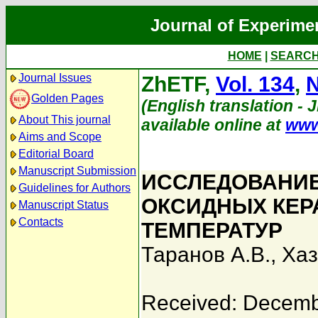
Journal of Experime
HOME
|
SEARC
Journal Issues
ZhETF,
Vol. 134
,
N
Golden Pages
(English translation - 
About This journal
available online at
www
Aims and Scope
Editorial Board
Manuscript Submission
ИССЛЕДОВАНИЕ
Guidelines for Authors
ОКСИДНЫХ КЕР
Manuscript Status
Contacts
ТЕМПЕРАТУР
Таранов А.В.
,
Хаз
Received: Decemb