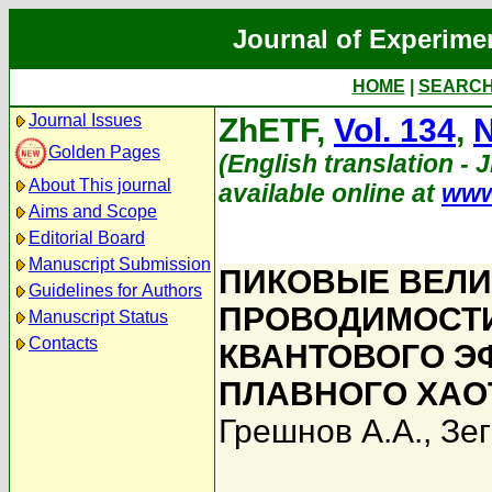
Journal of Experime
HOME
|
SEARC
Journal Issues
ZhETF,
Vol. 134
,
N
Golden Pages
(English translation - 
About This journal
available online at
www
Aims and Scope
Editorial Board
Manuscript Submission
ПИКОВЫЕ ВЕЛ
Guidelines for Authors
ПРОВОДИМОСТИ
Manuscript Status
Contacts
КВАНТОВОГО ЭФ
ПЛАВНОГО ХАО
Грешнов А.А.
,
Зег