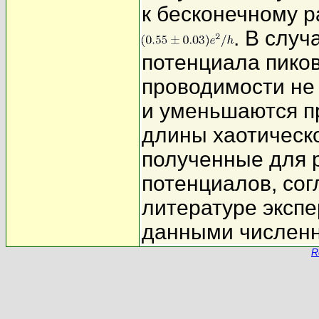
к бесконечному 
. В случ
потенциала пико
проводимости не 
и уменьшаются п
длины хаотическо
полученные для р
потенциалов, со
литературе эксп
данными численн
R