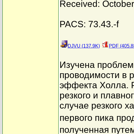
Received: October
PACS: 73.43.-f
DJVU (137.9K)
PDF (405.8
Изучена проблем
проводимости в 
эффекта Холла. 
резкого и плавно
случае резкого х
первого пика пр
полученная путе