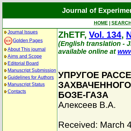
Journal of Experime
HOME
|
SEARC
Journal Issues
ZhETF,
Vol. 134
,
N
Golden Pages
(English translation - 
About This journal
available online at
www
Aims and Scope
Editorial Board
Manuscript Submission
УПРУГОЕ РАСС
Guidelines for Authors
ЗАХВАЧЕННОГО
Manuscript Status
Contacts
БОЗЕ-ГАЗА
Алексеев В.А.
Received: March 4