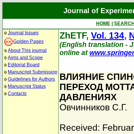
Journal of Experime
HOME
|
SEARC
Journal Issues
ZhETF,
Vol. 134
,
N
Golden Pages
(English translation - J
About This journal
online at
www.springe
Aims and Scope
Editorial Board
Manuscript Submission
ВЛИЯНИЕ СПИН
Guidelines for Authors
ПЕРЕХОД МОТТА
Manuscript Status
Contacts
ДАВЛЕНИЯХ
Овчинников С.Г.
Received: Februar