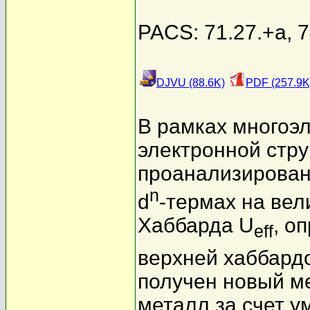
PACS: 71.27.+a, 7
DJVU (88.6K)
PDF (257.9K
В рамках многоэл
электронной стру
проанализирован
n
d
-термах на ве
Хаббарда U
, о
eff
верхней хаббард
получен новый м
металл за счет 