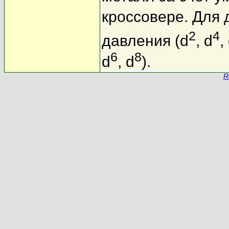
кроссовере. Для 
2
4
давления (d
, d
,
6
8
d
, d
).
R