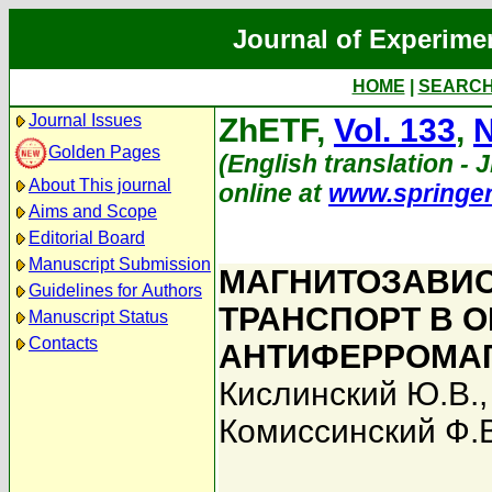
Journal of Experime
HOME
|
SEARC
Journal Issues
ZhETF,
Vol. 133
,
N
Golden Pages
(English translation - J
About This journal
online at
www.springe
Aims and Scope
Editorial Board
Manuscript Submission
МАГНИТОЗАВИ
Guidelines for Authors
ТРАНСПОРТ В 
Manuscript Status
Contacts
АНТИФЕРРОМА
Кислинский Ю.В.
Комиссинский Ф.