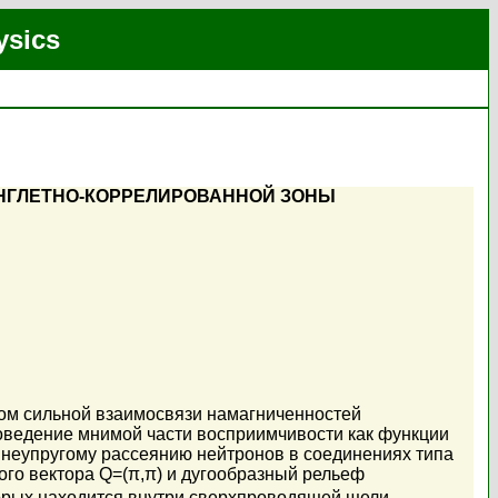
ysics
НГЛЕТНО-КОРРЕЛИРОВАННОЙ ЗОНЫ
ом сильной взаимосвязи намагниченностей
оведение мнимой части восприимчивости как функции
 неупругому рассеянию нейтронов в соединениях типа
вого вектора Q=(π,π) и дугообразный рельеф
торых находится внутри сверхпроводящей щели