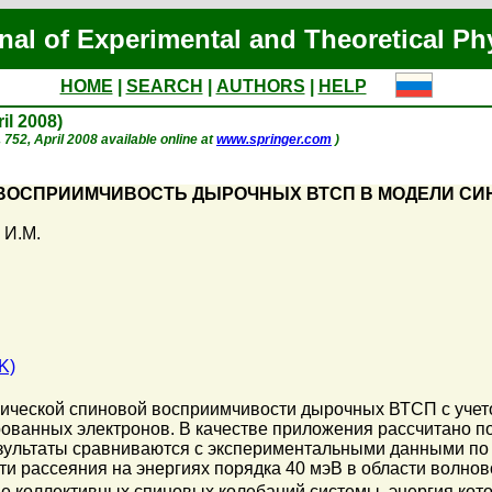
nal of Experimental and Theoretical Ph
HOME
|
SEARCH
|
AUTHORS
|
HELP
ril 2008)
p. 752, April 2008 available online at
www.springer.com
)
ВОСПРИИМЧИВОСТЬ ДЫРОЧНЫХ ВТСП В МОДЕЛИ СИ
 И.М.
K)
ческой спиновой восприимчивости дырочных ВТСП с учет
ованных электронов. В качестве приложения рассчитано п
езультаты сравниваются с экспериментальными данными по
сти рассеяния на энергиях порядка 40 мэВ в области волно
ие коллективных спиновых колебаний системы, энергия ко