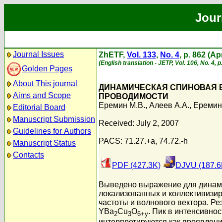
Jour
Journal Issues
ZhETF,
Vol. 133
,
No. 4
, p. 862 (Ap
(English translation - JETP, Vol. 106, No. 4, 
Golden Pages
About This journal
ДИНАМИЧЕСКАЯ СПИНОВАЯ 
Aims and Scope
ПРОВОДИМОСТИ
Еремин М.В.
,
Алеев А.А.
,
Еремин
Editorial Board
Manuscript Submission
Received: July 2, 2007
Guidelines for Authors
PACS: 71.27.+a, 74.72.-h
Manuscript Status
Contacts
PDF (427.3K)
DJVU (187.6
Выведено выражение для динами
локализованных и коллективизир
частоты и волнового вектора. Р
YBa
Cu
O
. Пик в интенсивно
2
3
6+y
интерпретируются как проявлен