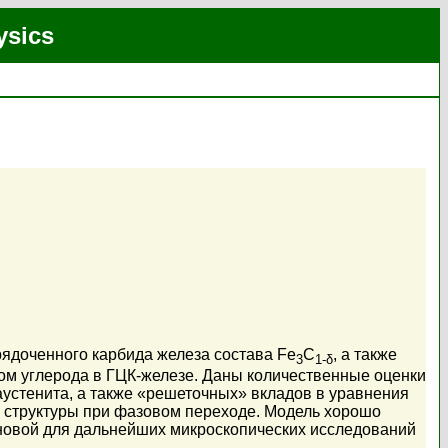
ysics
рядоченного карбида железа состава Fe
C
, а также
3
1-δ
м углерода в ГЦК-железе. Даны количественные оценки
устенита, а также «решеточных» вкладов в уравнения
 структуры при фазовом переходе. Модель хорошо
новой для дальнейших микроскопических исследований