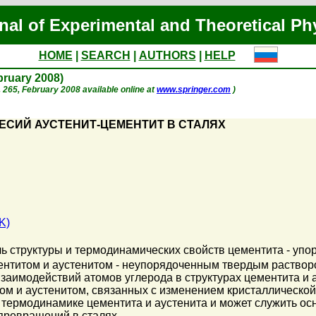
nal of Experimental and Theoretical Ph
HOME
|
SEARCH
|
AUTHORS
|
HELP
ebruary 2008)
 p. 265, February 2008 available online at
www.springer.com
)
ЕСИЙ АУСТЕНИТ-ЦЕМЕНТИТ В СТАЛЯХ
K)
ь структуры и термодинамических свойств цементита - упо
нтитом и аустенитом - неупорядоченным твердым растворо
аимодействий атомов углерода в структурах цементита и а
м и аустенитом, связанных с изменением кристаллической
термодинамике цементита и аустенита и может служить ос
ревращений в сталях.