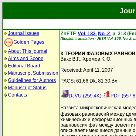
Jour
Journal Issues
ZhETF,
Vol. 133
,
No. 2
, p. 313 (F
(English translation - JETP, Vol. 106, No. 2,
Golden Pages
About This journal
К ТЕОРИИ ФАЗОВЫХ РАВНОВ
Aims and Scope
Вакс В.Г.
,
Хромов К.Ю.
Editorial Board
Received: April 11, 2007
Manuscript Submission
Guidelines for Authors
PACS: 61.66.Dk, 81.30.Bx
Manuscript Status
Contacts
DJVU (259.4K)
PDF (557.8
Развита микроскопическая модел
фазовых равновесий между цеме
химических и деформационных вз
равновесия фаз между цементито
описывает имеющиеся данные о 
высокотемпературных фазовых п