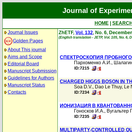
Journal of Experime
HOME
|
SEARC
Journal Issues
ZhETF,
Vol. 132
, No. 6, Decembe
(English translation - JETP, Vol. 105, No. 6
Golden Pages
About This journal
Aims and Scope
СПЕКТРОСКОПИЯ ПРОБНОГО
Пархоменко А.И.
,
Шалагин
Editorial Board
ID:7215
Manuscript Submission
Guidelines for Authors
CHARGED HIGGS BOSON IN TH
Manuscript Status
Soa D.V.
,
Dao Le Thuy
,
Le 
Contacts
ID:7234
ИОНИЗАЦИЯ В КВАНТОВАНН
Гоносков И.А.
,
Вугальтер Г
ID:7235
MULTIPARTY-CONTROLLED Q