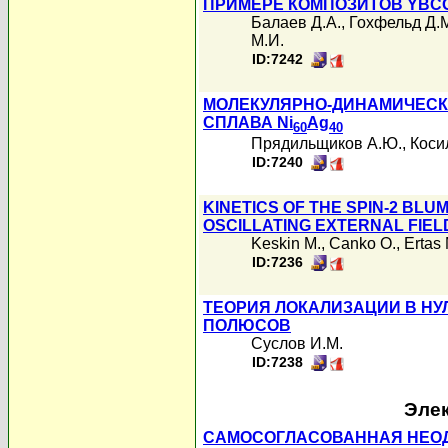
ПРИМЕРЕ КОМПОЗИТОВ YBCO
Балаев Д.А.
,
Гохфельд Д.
М.И.
ID:7242
МОЛЕКУЛЯРНО-ДИНАМИЧЕСК
СПЛАВА Ni
Ag
60
40
Прядильщиков А.Ю.
,
Коси
ID:7240
KINETICS OF THE SPIN-2 BL
OSCILLATING EXTERNAL FIEL
Keskin M.
,
Canko O.
,
Ertas 
ID:7236
ТЕОРИЯ ЛОКАЛИЗАЦИИ В НУ
ПОЛЮСОВ
Суслов И.М.
ID:7238
Элек
САМОСОГЛАСОВАННАЯ НЕО