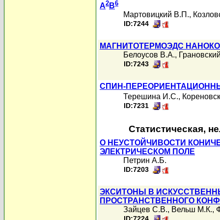
2
6
A
B
Мартовицкий В.П.
,
Козлов
ID:7244
МАГНИТОТЕРМОЭДС НАНОКО
Белоусов В.А.
,
Грановский
ID:7243
СПИН-ПЕРЕОРИЕНТАЦИОННЫ
Терешина И.С.
,
Кореновск
ID:7231
Статистическая, н
О НЕУСТОЙЧИВОСТИ КОНИЧ
ЭЛЕКТРИЧЕСКОМ ПОЛЕ
Петрин А.Б.
ID:7203
ЭКСИТОНЫ В ИСКУССТВЕНН
ПРОСТРАНСТВЕННОГО КОН
Зайцев С.В.
,
Вельш М.К.
,
ID:7224