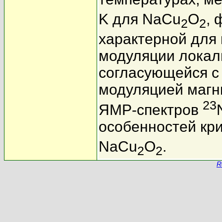
K для NaCu
O
,
2
2
характерной для
модуляции локаль
согласующейся с
модуляцией магн
23
ЯМР-спектров
особенностей кри
NaCu
O
.
2
2
R