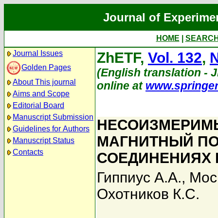
Journal of Experime
HOME
|
SEARC
Journal Issues
ZhETF,
Vol. 132
,
N
Golden Pages
(English translation - J
About This journal
online at
www.springe
Aims and Scope
Editorial Board
Manuscript Submission
НЕСОИЗМЕРИМ
Guidelines for Authors
МАГНИТНЫЙ ПО
Manuscript Status
Contacts
СОЕДИНЕНИЯХ 
Гиппиус А.А.
,
Мос
Охотников К.С.