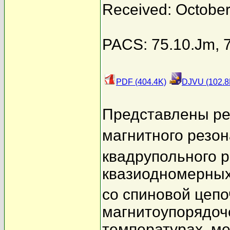
Received: October
PACS: 75.10.Jm, 7
PDF (404.4K)
DJVU (102.8
Представлены ре
магнитного резо
квадрупольного 
квазиодномерных
со спиновой цепо
магнитоупорядоч
температурах, м