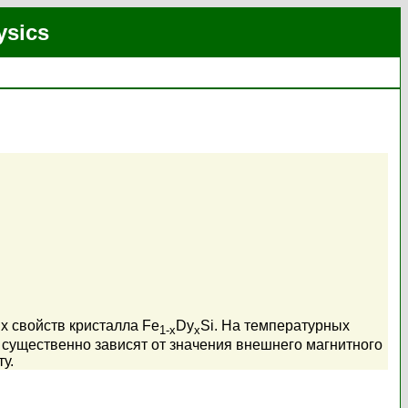
ysics
х свойств кристалла Fe
Dy
Si. На температурных
1-x
x
существенно зависят от значения внешнего магнитного
у.