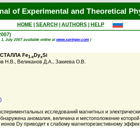
nal of Experimental and Theoretical Ph
HOME
|
SEARCH
|
AUTHORS
|
HELP
 2007)
. 1, July 2007 available online at
www.springer.com
)
СТАЛЛА Fe
Dy
Si
1-x
x
в Н.В.
,
Великанов Д.А.
,
Закиева О.В.
)
кспериментальных исследований магнитных и электрически
бнаружена аномалия, величина и местоположение которой 
е ионов Dy приводит к слабому магниторезистивному эффект