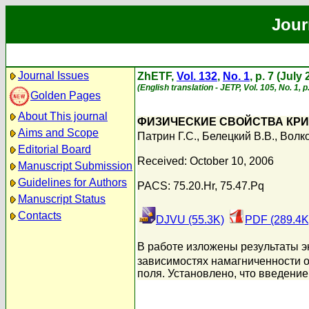
Jour
Journal Issues
ZhETF,
Vol. 132
,
No. 1
, p. 7 (July
(English translation - JETP, Vol. 105, No. 1, p
Golden Pages
About This journal
ФИЗИЧЕСКИЕ СВОЙСТВА КРИ
Aims and Scope
Патрин Г.С.
,
Белецкий В.В.
,
Волко
Editorial Board
Received: October 10, 2006
Manuscript Submission
Guidelines for Authors
PACS: 75.20.Hr, 75.47.Pq
Manuscript Status
Contacts
DJVU (55.3K)
PDF (289.4K
В работе изложены результаты э
зависимостях намагниченности о
поля. Установлено, что введени